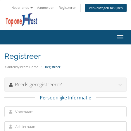
Nederlands
Aanmelden
Registreren
Winkelwagen bekijken
Navig
in-/u
Registreer
Klantensysteem Home
Registreer
Reeds geregistreerd?
Persoonlijke Informatie